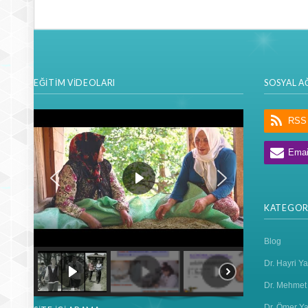
Edit me or disable me in the WP-Da
EĞİTİM VİDEOLARI
SOSYAL A
RSS
Heading layer
Emai
MORE
KATEGOR
MORE
Blog
Dr. Hayri Ya
Dr. Mehmet 
Dr. Ömer Ya