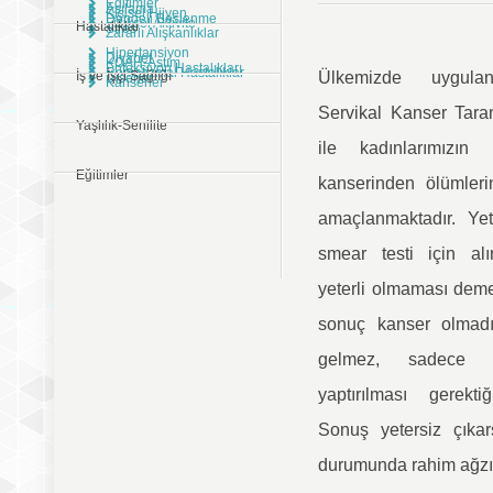
Eğitimler
Aşılama
Kişisel Hijyen
Dengeli Beslenme
Fiziksel Aktivite
Hastalıklar
Stres
Zararlı Alışkanlıklar
Hipertansiyon
Diyabet
KOAH-Astım
Enfeksiyon Hastalıkları
Romatizmal Hastalıklar
İş ve İşçi Sağlığı
Ülkemizde uygula
Ülserler
Kanserler
Servikal Kanser Tar
Yaşlılık-Senilite
ile kadınlarımızın
Eğitimler
kanserinden ölümleri
amaçlanmaktadır. Yet
smear testi için al
yeterli olmaması demek
sonuç kanser olmadı
gelmez, sadece t
yaptırılması gerektiğ
Sonuş yetersiz çıkar
durumunda rahim ağzı 