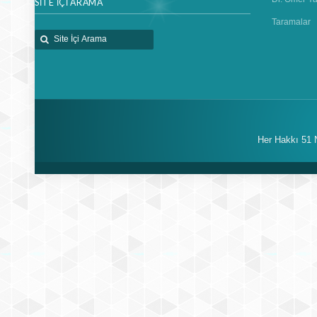
SİTE İÇİ ARAMA
Taramalar
Her Hakkı 51 N